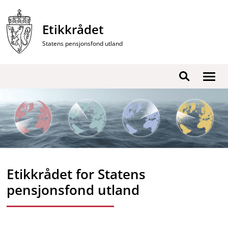
Hopp
til
Etikkrådet
innhold
Statens pensjonsfond utland
Vis
Søk
/
skjul
men
Etikkrådet for Statens
pensjonsfond utland