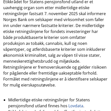
Etikkrådet for Statens pensjonsfond utland er et
uavhengig organ som etter midlertidige etiske
retningslinjer fastsatt 7. november 2025 skal informere
Norges Bank om selskaper med virksomhet som faller
inn under nærmere fastsatte kriterier. De midlertidige
etiske retningslinjene for fondets investeringer har
både produktbaserte kriterier som omfatter
produksjon av tobakk, cannabis, kull og noen
våpentyper, og atferdsbaserte kriterier som inkluderer
økonomisk kriminalitet, salg av våpen til visse stater,
menneskerettighetsbrudd og miljøskade.
Retningslinjene er fremoverskuende og gjelder risikoen
for pågående eller fremtidige uakseptable forhold.
Formålet med retningslinjene er å identifisere selskaper
for mulig eierskapsutøvelse.
Midlertidige etiske retningslinjer for Statens
pensjonsfond utland finnes hos
Lovdata
.