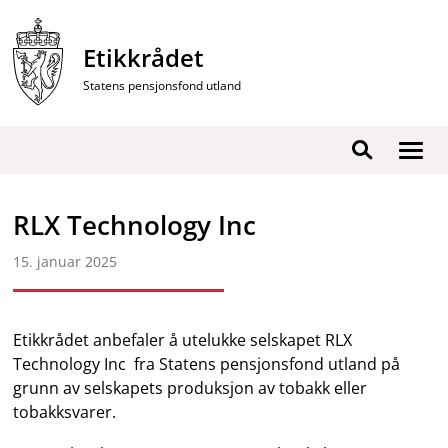
Hopp
til
Etikkrådet
innhold
Statens pensjonsfond utland
Vis
Søk
/
skjul
RLX Technology Inc
men
15. januar 2025
Etikkrådet anbefaler å utelukke selskapet RLX
Technology Inc fra Statens pensjonsfond utland på
grunn av selskapets produksjon av tobakk eller
tobakksvarer.