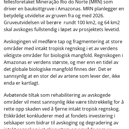
fellesforetaket Mineração Rio do Norte (MRN) som
driver en bauksittgruve i Amazonas. MRN planlegger en
betydelig utvidelse av gruven fra og med 2026.
Gruveutvidelsen vil berøre rundt 100 km
2
, og 64 km
2
skal avskoges fullstendig i løpet av prosjektets levetid.
Avskogingen vil medføre tap og fragmentering at store
områder med intakt tropisk regnskog i et av verdens
viktigste områder for biologisk mangfold. Regnskogen i
Amazonas er verdens største, og mer enn en tidel av
det globale biologiske mangfold finnes der. Det er
sannsynlig at en stor del av artene som lever der, ikke
enda er kartlagt.
Avbøtende tiltak som rehabilitering av avskogede
områder vil mest sannsynlig ikke være tilstrekkelig for å
rette opp skaden ved å fjerne intakt tropisk regnskog.
Etikkrådet konkluderer med at fondets investering i
selskaper som bidrar til avskoging og degradering av