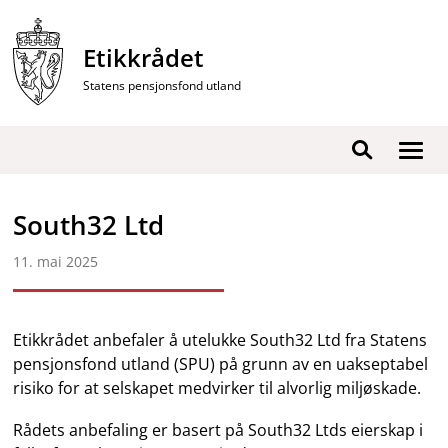
Hopp
til
Etikkrådet
innhold
Statens pensjonsfond utland
Vis
Søk
/
skjul
South32 Ltd
men
11. mai 2025
Etikkrådet anbefaler å utelukke South32 Ltd fra Statens
pensjonsfond utland (SPU) på grunn av en uakseptabel
risiko for at selskapet medvirker til alvorlig miljøskade.
Rådets anbefaling er basert på South32 Ltds eierskap i