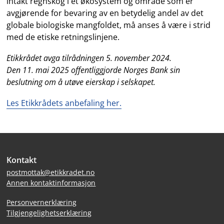
intakt regnskog i et økosystem og område som er
avgjørende for bevaring av en betydelig andel av det
globale biologiske mangfoldet, må anses å være i strid
med de etiske retningslinjene.
Etikkrådet avga tilrådningen 5. november 2024.
Den 11. mai 2025 offentliggjorde Norges Bank sin
beslutning om å utøve eierskap i selskapet.
Les Etikkrådets anbefaling her.
Bunntekst
Kontakt
postmottak@etikkradet.no
Annen kontaktinformasjon
Personvernerklæring
Tilgjengelighetserklæring