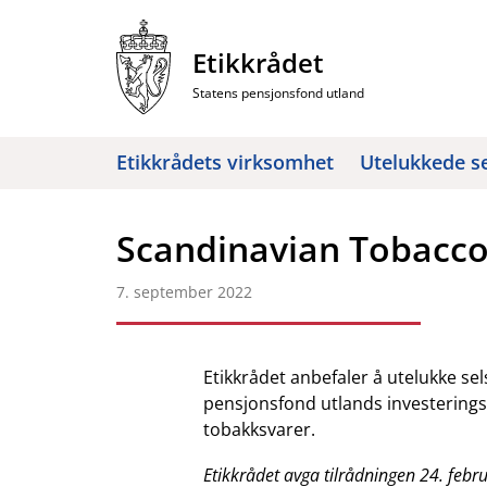
Hopp
til
Etikkrådet
innhold
Statens pensjonsfond utland
Etikkrådets virksomhet
Utelukkede s
Scandinavian Tobacco
7. september 2022
Etikkrådet anbefaler å utelukke s
pensjonsfond utlands investerings
tobakksvarer.
Etikkrådet avga tilrådningen 24. febr