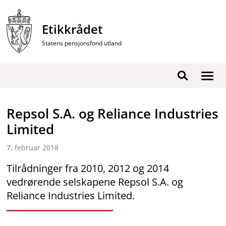
Hopp
til
Etikkrådet
innhold
Statens pensjonsfond utland
Vis
Søk
/
skjul
Repsol S.A. og Reliance Industries
men
Limited
7. februar 2018
Tilrådninger fra 2010, 2012 og 2014
vedrørende selskapene Repsol S.A. og
Reliance Industries Limited.