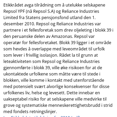
Etikkrådet avga tilrådning om å utelukke selskapene
Repsol YPF (nå Repsol S.A) og Reliance Industries
Limited fra Statens pensjonsfond utland den 1.
desember 2010. Repsol og Reliance Industries var
partnere i et fellesforetak som drev oljeleting i blokk 39 i
den peruanske delen av Amazonas. Repsol var
operatør for fellesforetaket. Blokk 39 ligger i et område
som hevdes å overlappe med leveområdet til urfolk
som lever i frivillig isolasjon. Rådet la til grunn at
leteaktiviteten som Repsol og Reliance Industries
gjennomførte i blokk 39, ville øke risikoen for at de
ukontaktede urfolkene som måtte være til stede i
blokken, ville komme i kontakt med utenforstående
med potensielt svært alvorlige konsekvenser for disse
urfolkenes liv, helse og levesett. Dette innebar en
uakseptabel risiko for at selskapene ville medvirke til
grove og systematiske menneskerettighetsbrudd i strid
med fondets retningslinjer.