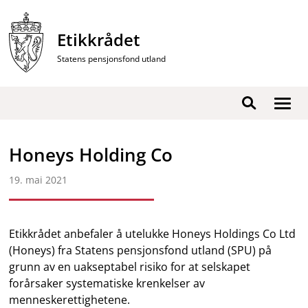
Hopp
til
Etikkrådet
innhold
Statens pensjonsfond utland
Vis
Søk
/
skjul
Honeys Holding Co
men
19. mai 2021
Etikkrådet anbefaler å utelukke Honeys Holdings Co Ltd
(Honeys) fra Statens pensjonsfond utland (SPU) på
grunn av en uakseptabel risiko for at selskapet
forårsaker systematiske krenkelser av
menneskerettighetene.