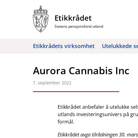
Hopp
til
Etikkrådet
innhold
Statens pensjonsfond utland
Etikkrådets virksomhet
Utelukkede s
Aurora Cannabis Inc
7. september 2022
Etikkrådet anbefaler å utelukke se
utlands investeringsunivers på gru
formål.
Etikkrådet avga tilrådningen 30. mar